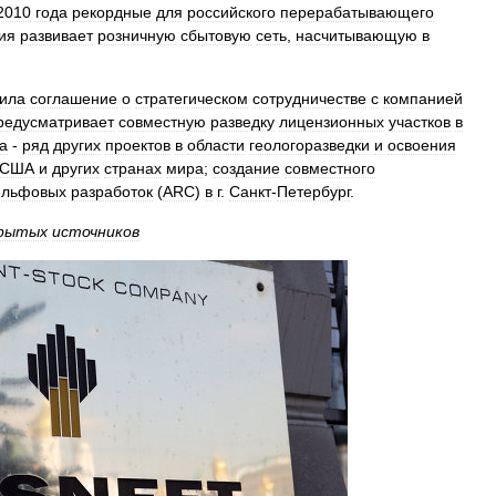
2010
года
рекордные
для
российского
перерабатывающего
ия
развивает
розничную
сбытовую
сеть
,
насчитывающую
в
ила
cоглашение
о
стратегическом
сотрудничестве
с
компанией
редусматривает
совместную
разведку
лицензионных
участков
в
а
-
ряд
других
проектов
в
области
геологоразведки
и
освоения
США
и
других
странах
мира
;
создание
совместного
льфовых
разработок
(
ARC
)
в
г
.
Санкт
-
Петербург
.
рытых
источников