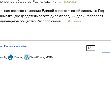
кционерное общество Расположение …
Википедия
ьная сетевая компания Единой энергетической системы» Год
Шматко (председатель совета директоров), Андрей Раппопорт
 акционерное общество Расположение …
Википедия
ка
,
Реклама на сайте
18+
omla,
Drupal,
WordPress, MODx.