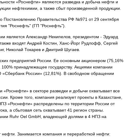
льности
«
Роснефти
»
являются
разведка
и
добыча
нефти
и
укции
нефтехимии
,
а
также
сбыт
произведенной
продукции
.
но
Постановлению
Правительства
РФ
№
971
от
29
сентября
тия
"
Роснефть
" (
ГП
"
Роснефть
").
нии
является
Александр
Некипелов
,
президентом
-
Эдуард
также
входят
Андрей
Костин
,
Ханс
-
Йорг
Рудлофф
,
Сергей
иг
,
Николай
Токарев
и
Дмитрий
Шугаев
.
ских
предприятий
России
.
Ее
основным
акционером
(
75
,
16
%
а
100
%
принадлежащее
государству
.
Акциями
компании
О
«
Сбербанк
России
» (
12
,
81
%).
В
свободном
обращении
ти
«
Роснефти
»
в
секторе
разведки
и
добычи
охватывает
все
ссии
.
Кроме
того
,
компания
реализует
проекты
в
Казахстане
,
НПЗ
«
Роснефти
»
распределены
по
территории
России
от
тока
,
а
сбытовая
сеть
охватывает
41
регион
страны
.
ании
Ruhr
Oel
GmbH
,
владеющей
долями
в
4
НПЗ
на
т
нефти
.
Занимается
компания
и
переработкой
нефти: