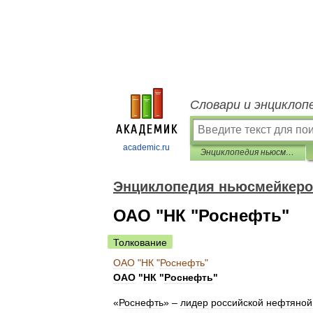
Словари и энциклоп
academic.ru
Энциклопедия ньюсмейкеров
Энциклопедия ньюсмейкер
ОАО "НК "Роснефть"
Толкование
ОАО
"
НК
"
Роснефть
"
ОАО
"
НК
"
Роснефть
"
«
Роснефть
» –
лидер
российской
нефтяной