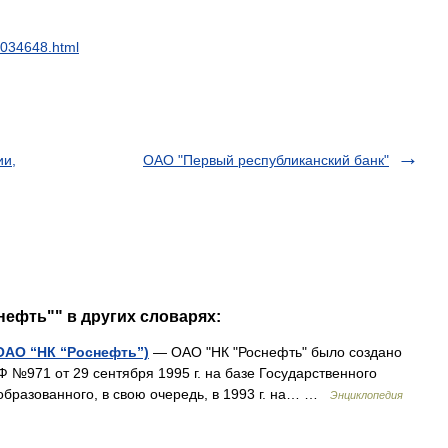
034648
.
html
ии,
ОАО "Первый республиканский банк"
нефть"" в других словарях:
ОАО “НК “Роснефть”)
— ОАО "НК "Роснефть" было создано
 №971 от 29 сентября 1995 г. на базе Государственного
 образованного, в свою очередь, в 1993 г. на… …
Энциклопедия