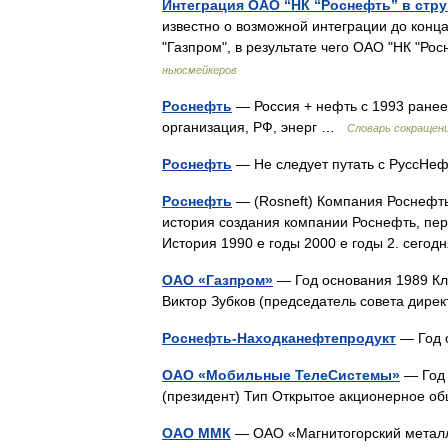
Интеграция ОАО “НК “Роснефть” в стр
известно о возможной интеграции до конца
"Газпром", в результате чего ОАО "НК "Р
ньюсмейкеров
Роснефть
— Россия + нефть с 1993 ране
организация, РФ, энерг …
Словарь сокращени
Роснефть
— Не следует путать с РуссН
Роснефть
— (Rosneft) Компания Роснефть
история создания компании Роснефть, пе
История 1990 е годы 2000 е годы 2. сег
ОАО «Газпром»
— Год основания 1989 Кл
Виктор Зубков (председатель совета дир
Роснефть-Находканефтепродукт
— Год 
ОАО «Мобильные ТелеСистемы»
— Год 
(президент) Тип Открытое акционерное 
ОАО ММК
— ОАО «Магнитогорский металл