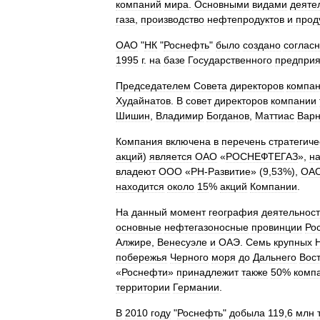
компаний
мира
.
Основными
видами
деяте
газа
,
производство
нефтепродуктов
и
прод
ОАО
"
НК
"
Роснефть
"
было
создано
соглас
1995
г
.
на
базе
Государственного
предприя
Председателем
Совета
директоров
компа
Худайнатов
.
В
совет
директоров
компании
Шишин
,
Владимир
Богданов
,
Маттиас
Варн
Компания
включена
в
перечень
стратегиче
акций
)
является
ОАО
«
РОСНЕФТЕГАЗ
»,
н
владеют
ООО
«
РН
-
Развитие
» (
9
,
53
%),
ОА
находится
около
15
%
акций
Компании
.
На
данный
момент
география
деятельнос
основные
нефтегазоносные
провинции
Ро
Алжире
,
Венесуэле
и
ОАЭ
.
Семь
крупных
побережья
Черного
моря
до
Дальнего
Вос
«
Роснефти
»
принадлежит
также
50
%
комп
территории
Германии
.
В
2010
году
"
Роснефть
"
добыла
119
,
6
млн