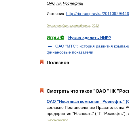
ОАО
НК
Роснефть
Источник:
http:
//
ria
.
ru
/
spravka
/
20110929
/
446
Энциклопедия
ньюсмейкеров
.
2012
.
Игры ⚽
Нужно сделать НИР?
ОАО "МТС": история развития компан
финансовые показатели
Полезное
Смотреть что такое "ОАО "НК "Рос
ОАО “Нефтяная компания “Роснефть” (
согласно Постановлению Правительства РФ
предприятия "Роснефть" (ГП "Роснефть"),
ньюсмейкеров