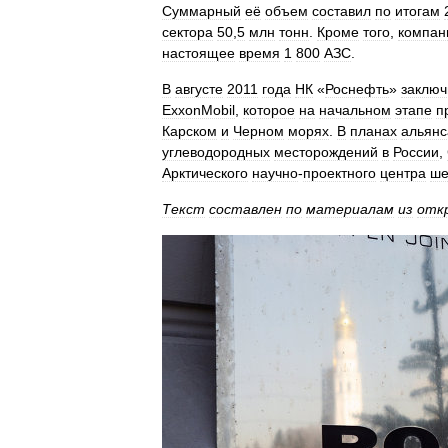
Суммарный
её
объем
составил
по
итогам
сектора
50
,
5
млн
тонн
.
Кроме
того
,
компан
настоящее
время
1
800
АЗС
.
В
августе
2011
года
НК
«
Роснефть
»
заключ
ExxonMobil
,
которое
на
начальном
этапе
п
Карском
и
Черном
морях
.
В
планах
альянс
углеводородных
месторождений
в
России
,
Арктического
научно
-
проектного
центра
ше
Текст
составлен
по
материалам
из
отк