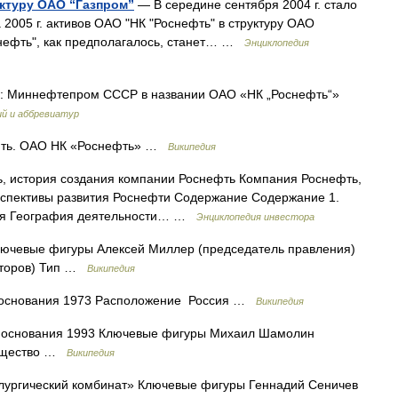
уктуру ОАО “Газпром”
— В середине сентября 2004 г. стало
 2005 г. активов ОАО "НК "Роснефть" в структуру ОАО
оснефть", как предполагалось, станет… …
Энциклопедия
е: Миннефтепром СССР в названии ОАО «НК „Роснефть“»
й и аббревиатур
ефть. ОАО НК «Роснефть» …
Википедия
, история создания компании Роснефть Компания Роснефть,
рспективы развития Роснефти Содержание Содержание 1.
одня География деятельности… …
Энциклопедия инвестора
ючевые фигуры Алексей Миллер (председатель правления)
екторов) Тип …
Википедия
основания 1973 Расположение Россия …
Википедия
основания 1993 Ключевые фигуры Михаил Шамолин
общество …
Википедия
ургический комбинат» Ключевые фигуры Геннадий Сеничев