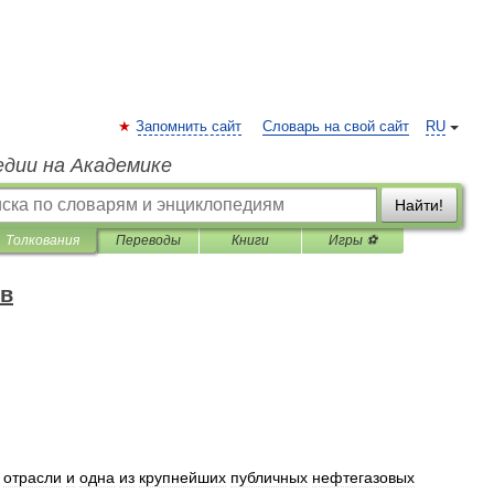
Запомнить сайт
Словарь на свой сайт
RU
едии на Академике
Найти!
Толкования
Переводы
Книги
Игры ⚽
ов
отрасли
и
одна
из
крупнейших
публичных
нефтегазовых